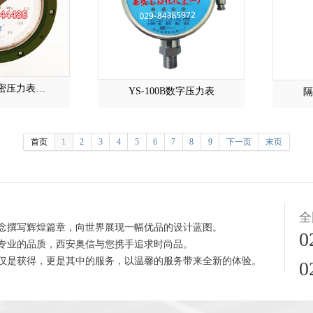
密压力表…
YS-100B数字压力表
隔
首页
1
2
3
4
5
6
7
8
9
下一页
末页
全
念撰写辉煌篇章，向世界展现一幅优品的设计蓝图。
0
专业的品质，西安奥信与您携手追求时尚品。
仅是获得，更是其中的服务，以温馨的服务带来全新的体验。
0