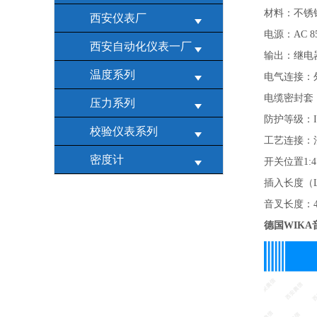
材料：不锈钢3
西安仪表厂
电源：AC 8
西安自动化仪表一厂
输出：继电器
温度系列
电气连接：
电缆密封套：
压力系列
防护等级：IP6
校验仪表系列
工艺连接：法兰A
密度计
开关位置1:
插入长度（L
音叉长度：4
德国WIKA