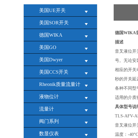
美国UE开关
美国SOR开关
德国WIKA
德国WIKA
描述
美国GO
音叉液位开
美国Dwyer
号。无论安
相应的开关
美国CCS开关
秒的开关延
Rheonik质量流量计
各种不同型号的音
液物位计
适用的介质密度范围
具体型号说
流量计
TLS-AFV-A
阀门系列
音叉液位开关
数显仪表
温度：-40°