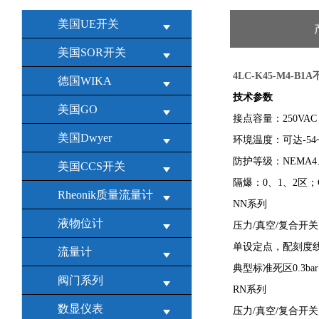
美国UE开关
美国SOR开关
4LC-K45-M4-B
德国WIKA
技术参数
美国GO
接点容量：250VAC 
美国Dwyer
环境温度：可达-54~
防护等级：NEMA4、N
美国CCS开关
隔爆：0、1、2区；Group
Rheonik质量流量计
NN系列
液物位计
压力/真空/复合开关：
单设定点，配刻度线：1
流量计
典型标准死区0.3bar
阀门系列
RN系列
数显仪表
压力/真空/复合开关：