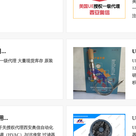
美
注
..
一级代理 大量现货库存 原装
U
1
积
..
E开关授权代理西安奥信自动化
U
空调（HVAC）与洁净室 过滤器
器