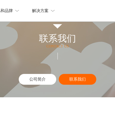
品和品牌
解决方案
品和品牌
解决方案
联系我们
CONTACT US
联系我们
公司简介
联系我们
公司简介