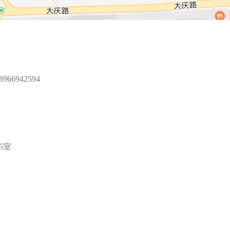
966942594
5室