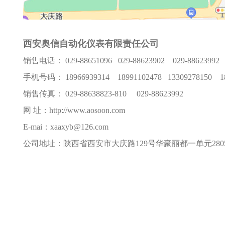
西安奥信自动化仪表有限责任公司
销售电话： 029-88651096 029-88623902 029-88623992
手机号码： 18966939314 18991102478 13309278150 18
销售传真： 029-88638823-810 029-88623992
网 址：http://www.aosoon.com
E-mai：xaaxyb@126.com
公司地址：陕西省西安市大庆路129号华豪丽都一单元280